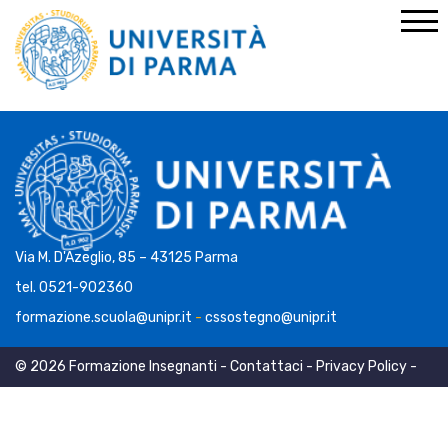
Home
Via M. D'Azeglio, 85 – 43125 Parma
tel. 0521-902360
formazione.scuola@unipr.it
-
cssostegno@unipr.it
© 2026 Formazione Insegnanti -
Contattaci
-
Privacy Policy
-
Cookie Policy