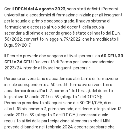
Con il
DPCM del 4 agosto 2023
, sono stati definiti i Percorsi
universitari e accademici di formazione iniziale per gli insegnanti
per la scuola di primo e secondo grado. Il nuovo sistema di
formazione e accesso al ruolo dei docenti della scuola
secondaria di primo e secondo grado è stato delineato dal DL n.
36/2022, convertito in legge n. 79/2022, che ha modificato il
D.lgs. 59/2017.
Il Decreto prevede che vengano attivati percorsi da
60 CFU, 30
CFU e 36 CFU
. L'università di Parma per l'anno accademico
2023/24 intende attivare i seguenti percorsi :
Percorso universitario e accademico abilitante di formazione
iniziale corrispondente a 60 crediti formativi universitari o
accademici di cui all’art. 2, comma 1, lettera a), del decreto
legislativo 13 aprile 2017 n. 59 (allegato 1 del D.P.C.M);
Percorso preordinato all’acquisizione dei 30 CFU/CFA, di cui
all’art. 18 bis, comma 3, primo periodo, del decreto legislativo 13
aprile 2017 n. 59 (allegato 3 del D.P.C.M.), necessari quale
requisito ai fini della partecipazione al concorso che il MIM
prevede di bandire nel febbraio 2024; occorre precisare che,