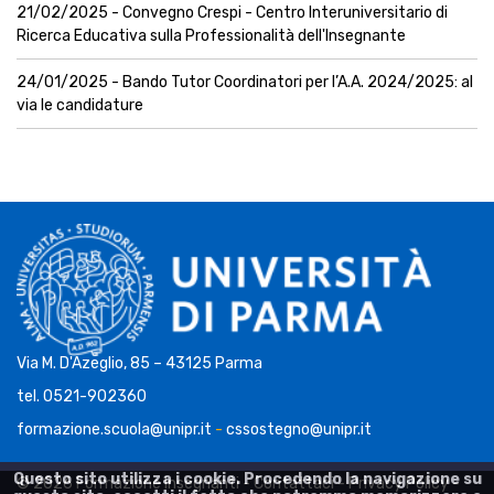
21/02/2025 - Convegno Crespi - Centro Interuniversitario di
Ricerca Educativa sulla Professionalità dell'Insegnante
24/01/2025 - Bando Tutor Coordinatori per l’A.A. 2024/2025: al
via le candidature
Via M. D'Azeglio, 85 – 43125 Parma
tel. 0521-902360
formazione.scuola@unipr.it
-
cssostegno@unipr.it
Questo sito utilizza i cookie. Procedendo la navigazione su
© 2026 Formazione Insegnanti -
Contattaci
-
Privacy Policy
-